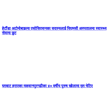
हेटौंडा अटोमोबाइल्स एसोसिएसनका सदस्यलाई सिएमसी अस्पतालमा स्वास्थ्य
सेवामा छुट
घरबाट हराएका मकवानपुरगढीका ४० वर्षीय पुरुष खोलामा मृत भेटिए