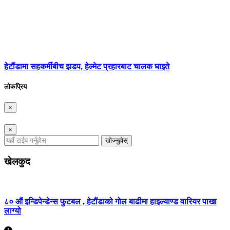
हेटौंडामा सहकर्मीबीच झडप, हेल्मेट प्रहारबाट चालक घाइते
लोकप्रिय
×
×
खोज्नुहोस्
खेलकुद
८० औं इन्डिपेन्डेन्स फुटबल , हेटौंडाको गोल बाढीमा हाइल्याण्ड वारियर पाखा
लाग्यो