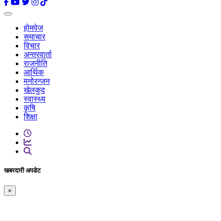
होमपेज
समाचार
विचार
अन्तरवार्ता
राजनीति
आर्थिक
मनोरन्जन
खेलकुद
स्वास्थ्य
कृषि
शिक्षा
खबरदारी अपडेट
×