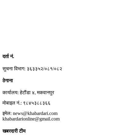
दर्ता नं.
सुचना विभाग: ३६३३५२/०८१/०८२
ठेगाना
कार्यालय: हेटौंडा ४, मकवानपुर
मोबाइल नं.: ९८४५३८८३६६
इमेल: news@khabardari.com
khabardarionline@gmail.com
खबरदारी टीम