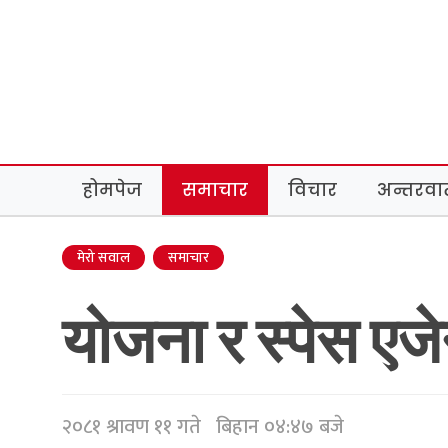
होमपेज
समाचार
विचार
अन्तरवार्
मेरो सवाल
समाचार
योजना र स्पेस एजे
२०८१ श्रावण ११ गते बिहान ०४:४७ बजे