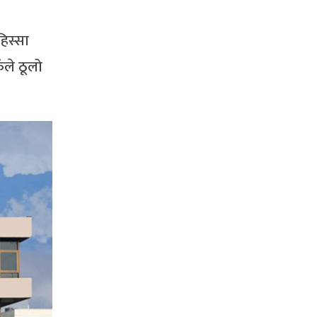
हिस्सा
ंले ठूलो