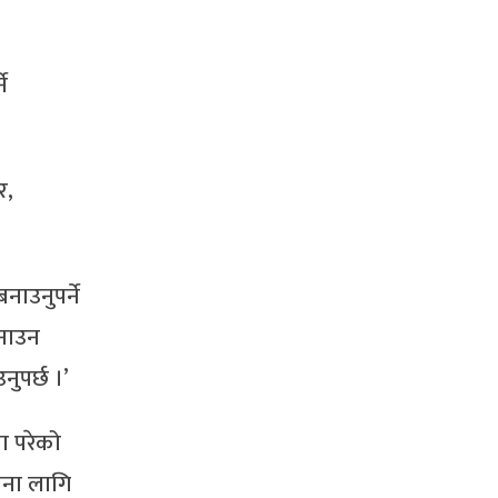
े
र,
नाउनुपर्ने
बनाउन
नुपर्छ ।’
ा परेको
जना लागि