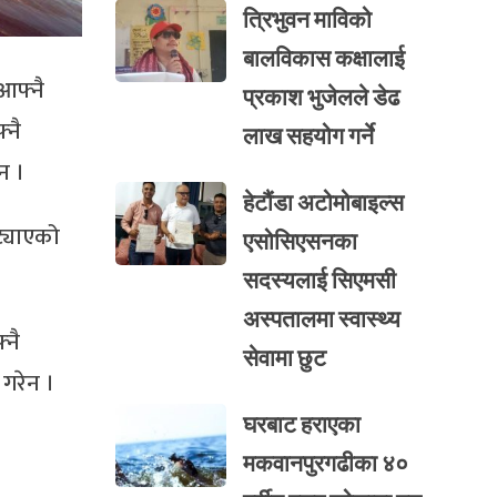
त्रिभुवन माविको
बालविकास कक्षालाई
आफ्नै
प्रकाश भुजेलले डेढ
्नै
लाख सहयोग गर्ने
न ।
हेटौंडा अटोमोबाइल्स
ट्याएको
एसोसिएसनका
सदस्यलाई सिएमसी
अस्पतालमा स्वास्थ्य
्नै
सेवामा छुट
 गरेन ।
घरबाट हराएका
मकवानपुरगढीका ४०