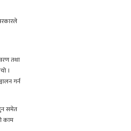
सरकारले
तावरण तथा
ियो ।
्चालन गर्न
नुन समेत
यो काम