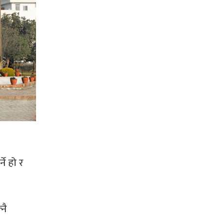
ने हो र
नै