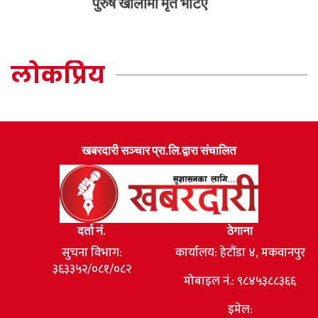
पुरुष खोलामा मृत भेटिए
लोकप्रिय
खबरदारी सञ्चार प्रा.लि.द्वारा संचालित
दर्ता नं.
ठेगाना
सुचना विभाग:
कार्यालय: हेटौंडा ४, मकवानपुर
३६३३५२/०८१/०८२
मोबाइल नं.: ९८४५३८८३६६
इमेल: