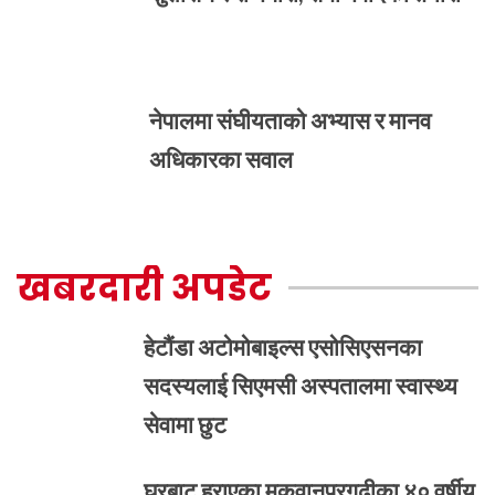
नेपालमा संघीयताको अभ्यास र मानव
अधिकारका सवाल
खबरदारी अपडेट
हेटौंडा अटोमोबाइल्स एसोसिएसनका
सदस्यलाई सिएमसी अस्पतालमा स्वास्थ्य
सेवामा छुट
घरबाट हराएका मकवानपुरगढीका ४० वर्षीय