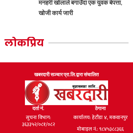
मनहरी खोलाले बगाउँदा एक युवक बेपत्ता,
खोजी कार्य जारी
लोकप्रिय
खबरदारी सञ्चार प्रा.लि.द्वारा संचालित
दर्ता नं.
ठेगाना
सुचना विभाग:
कार्यालय: हेटौंडा ४, मकवानपुर
३६३३५२/०८१/०८२
मोबाइल नं.: ९८४५३८८३६६