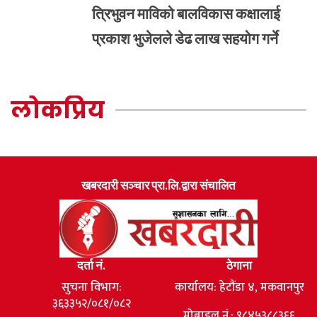
त्रिभुवन माविको बालविकास कक्षालाई
प्रकाश भुजेलले डेढ लाख सहयोग गर्ने
लोकप्रिय
खबरदारी सञ्चार प्रा.लि.द्वारा संचालित
दर्ता नं.
ठेगाना
सुचना विभाग:
कार्यालय: हेटौंडा ४, मकवानपुर
३६३३५२/०८१/०८२
मोबाइल नं.: ९८४५३८८३६६