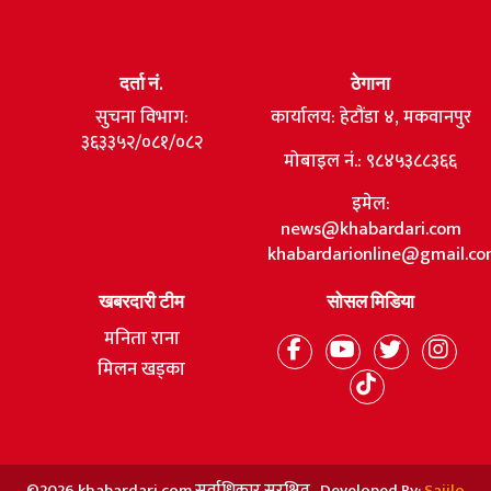
दर्ता नं.
ठेगाना
सुचना विभाग:
कार्यालय: हेटौंडा ४, मकवानपुर
३६३३५२/०८१/०८२
मोबाइल नं.: ९८४५३८८३६६
इमेल:
news@khabardari.com
khabardarionline@gmail.c
खबरदारी टीम
सोसल मिडिया
मनिता राना
मिलन खड्का
©2026 khabardari.com सर्वाधिकार सुरक्षित Developed By:
Sajilo