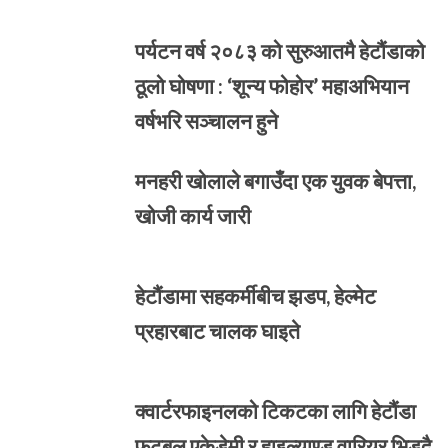
पर्यटन वर्ष २०८३ को सुरुआतमै हेटौंडाको
ठूलो घोषणा : ‘शून्य फोहोर’ महाअभियान
वर्षभरि सञ्चालन हुने
मनहरी खोलाले बगाउँदा एक युवक बेपत्ता,
खोजी कार्य जारी
हेटौंडामा सहकर्मीबीच झडप, हेल्मेट
प्रहारबाट चालक घाइते
क्वार्टरफाइनलको टिकटका लागि हेटौंडा
फुटबल एकेडेमी र हाइल्याण्ड वारियर भिड्दै