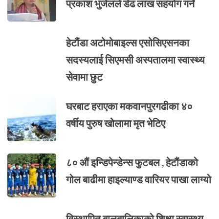
प्रकाश भुजेलले डेढ लाख सहयोग गर्ने
हेटौंडा अटोमोबाइल्स एसोसिएसनका
सदस्यलाई सिएमसी अस्पतालमा स्वास्थ्य
सेवामा छुट
घरबाट हराएका मकवानपुरगढीका ४०
वर्षीय पुरुष खोलामा मृत भेटिए
८० औं इन्डिपेन्डेन्स फुटबल , हेटौंडाको
गोल बाढीमा हाइल्याण्ड वारियर पाखा लाग्यो
विस्थापित बालबालिकाको शिक्षा स्वास्थ्य