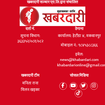
खबरदारी सञ्चार प्रा.लि.द्वारा संचालित
दर्ता नं.
ठेगाना
सुचना विभाग:
कार्यालय: हेटौंडा ४, मकवानपुर
३६३३५२/०८१/०८२
मोबाइल नं.: ९८४५३८८३६६
इमेल:
news@khabardari.com
khabardarionline@gmail.c
खबरदारी टीम
सोसल मिडिया
मनिता राना
मिलन खड्का