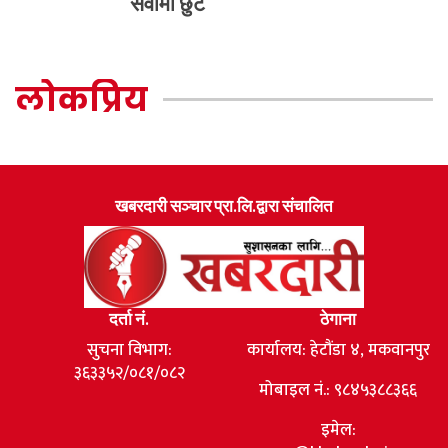
सेवामा छुट
लोकप्रिय
खबरदारी सञ्चार प्रा.लि.द्वारा संचालित
दर्ता नं.
ठेगाना
सुचना विभाग:
कार्यालय: हेटौंडा ४, मकवानपुर
३६३३५२/०८१/०८२
मोबाइल नं.: ९८४५३८८३६६
इमेल: