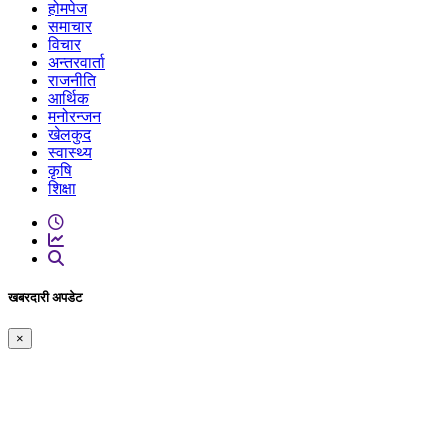
होमपेज
समाचार
विचार
अन्तरवार्ता
राजनीति
आर्थिक
मनोरन्जन
खेलकुद
स्वास्थ्य
कृषि
शिक्षा
खबरदारी अपडेट
×